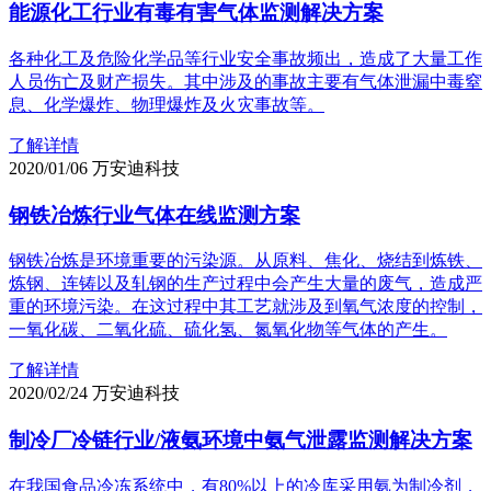
能源化工行业有毒有害气体监测解决方案
各种化工及危险化学品等行业安全事故频出，造成了大量工作
人员伤亡及财产损失。其中涉及的事故主要有气体泄漏中毒窒
息、化学爆炸、物理爆炸及火灾事故等。
了解详情
2020/01/06
万安迪科技
钢铁冶炼行业气体在线监测方案
钢铁冶炼是环境重要的污染源。从原料、焦化、烧结到炼铁、
炼钢、连铸以及轧钢的生产过程中会产生大量的废气，造成严
重的环境污染。在这过程中其工艺就涉及到氧气浓度的控制，
一氧化碳、二氧化硫、硫化氢、氮氧化物等气体的产生。
了解详情
2020/02/24
万安迪科技
制冷厂冷链行业/液氨环境中氨气泄露监测解决方案
在我国食品冷冻系统中，有80%以上的冷库采用氨为制冷剂，