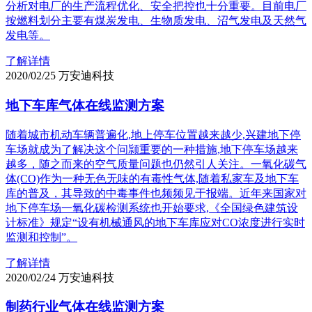
分析对电厂的生产流程优化、安全把控也十分重要。目前电厂
按燃料划分主要有煤炭发电、生物质发电、沼气发电及天然气
发电等。
了解详情
2020/02/25
万安迪科技
地下车库气体在线监测方案
随着城市机动车辆普遍化,地上停车位置越来越少,兴建地下停
车场就成为了解决这个问颕重要的一种措施,地下停车场越来
越多，随之而来的空气质量问题也仍然引人关注。一氧化碳气
体(CO)作为一种无色无味的有毒性气体,随着私家车及地下车
库的普及，其导致的中毒事件也频频见于报端。近年来国家对
地下停车场一氧化碳检测系统也开始要求,《全国绿色建筑设
计标准》规定“设有机械通风的地下车库应对CO浓度进行实时
监测和控制”。
了解详情
2020/02/24
万安迪科技
制药行业气体在线监测方案