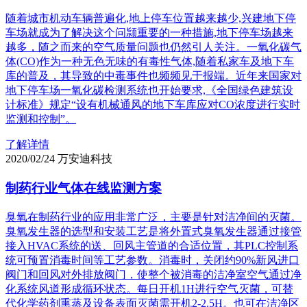
随着城市机动车辆普遍化,地上停车位置越来越少,兴建地下停
车场就成为了解决这个问颕重要的一种措施,地下停车场越来
越多，随之而来的空气质量问题也仍然引人关注。一氧化碳气
体(CO)作为一种无色无味的有毒性气体,随着私家车及地下车
库的普及，其导致的中毒事件也频频见于报端。近年来国家对
地下停车场一氧化碳检测系统也开始要求,《全国绿色建筑设
计标准》规定“设有机械通风的地下车库应对CO浓度进行实时
监测和控制”。
了解详情
2020/02/24
万安迪科技
制药行业气体在线监测方案
臭氧在制药行业的应用非常广泛，主要是针对洁净间的灭菌。
臭氧发生器的选型和安装工艺是将外置式臭氧发生器通过接管
接入HVAC系统的送、回风主管道的合适位置，其PLC控制系
统可预置消毒时间等工艺参数。消毒时，关闭约90%新风进口
阀门和回风对外排放阀门，使整个被消毒的洁净室空气通过净
化系统风道形成循环状态。每日开机1H进行空气灭菌，可替
代化学药剂熏蒸及设备表面灭菌需开机2-2.5H。也可在洁净区