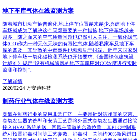
地下车库气体在线监测方案
随着城市机动车辆普遍化,地上停车位置越来越少,兴建地下停
车场就成为了解决这个问颕重要的一种措施,地下停车场越来
越多，随之而来的空气质量问题也仍然引人关注。一氧化碳气
体(CO)作为一种无色无味的有毒性气体,随着私家车及地下车
库的普及，其导致的中毒事件也频频见于报端。近年来国家对
地下停车场一氧化碳检测系统也开始要求,《全国绿色建筑设
计标准》规定“设有机械通风的地下车库应对CO浓度进行实时
监测和控制”。
了解详情
2020/02/24
万安迪科技
制药行业气体在线监测方案
臭氧在制药行业的应用非常广泛，主要是针对洁净间的灭菌。
臭氧发生器的选型和安装工艺是将外置式臭氧发生器通过接管
接入HVAC系统的送、回风主管道的合适位置，其PLC控制系
统可预置消毒时间等工艺参数。消毒时，关闭约90%新风进口